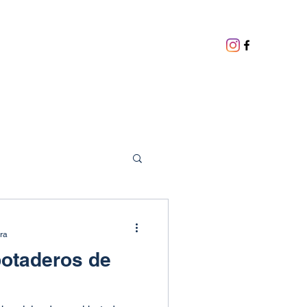
ura
botaderos de