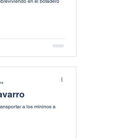
breviviendo en el botadero
ura
Navarro
ransportar a los mininos a